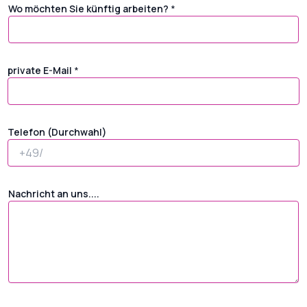
Wo möchten Sie künftig arbeiten?
*
private E-Mail
*
h
Telefon (Durchwahl)
a
b
e
n
o
Nachricht an uns....
d
e
r
d
e
r
z
e