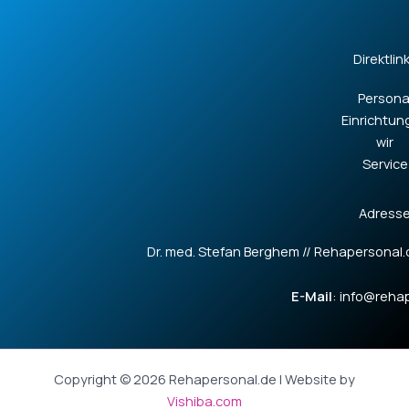
Direktlin
Persona
Einrichtun
wir
Service
Adress
Dr. med. Stefan Berghem // Rehapersonal.d
E-Mail
: info@reha
Copyright © 2026 Rehapersonal.de | Website by
Vishiba.com