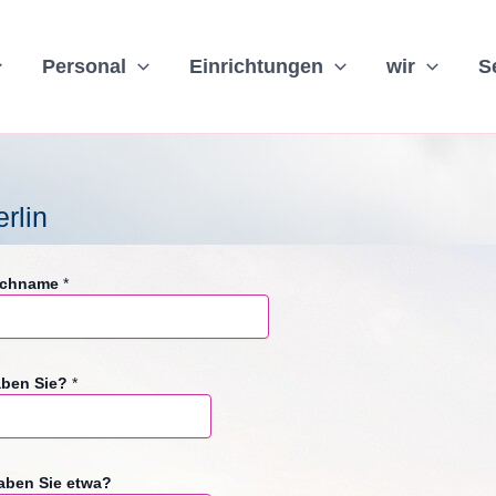
Personal
Einrichtungen
wir
S
rlin
achname
*
aben Sie?
*
haben Sie etwa?